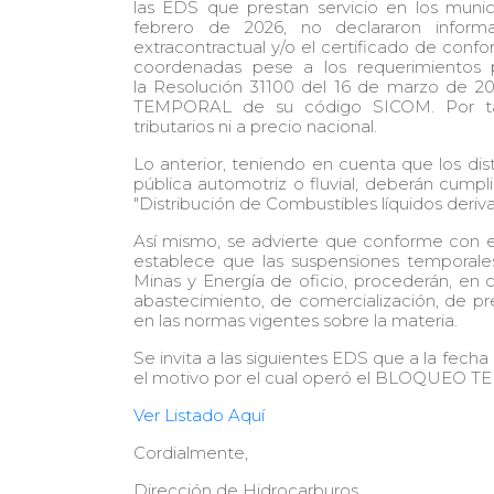
las EDS que prestan servicio en los mu
febrero de 2026, no declararon informa
extracontractual y/o el certificado de conf
coordenadas pese a los requerimientos 
la Resolución 31100 del 16 de marzo de 
TEMPORAL de su código SICOM. Por tan
tributarios ni a precio nacional.
Lo anterior, teniendo en cuenta que los dist
pública automotriz o fluvial, deberán cumpli
"Distribución de Combustibles líquidos deriv
Así mismo, se advierte que conforme con el 
establece que las suspensiones temporale
Minas y Energía de oficio, procederán, en 
abastecimiento, de comercialización, de pre
en las normas vigentes sobre la materia.
Se invita a las siguientes EDS que a la fech
el motivo por el cual operó el BLOQUE
Ver Listado Aquí
Cordialmente,
Dirección de Hidrocarburos