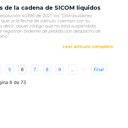
os de la cadena de SICOM líquidos
Resolución 40396 de 2021, los
"Distribuidores
s que, a la fecha de cálculo, cuentan con su
s decir, aquel código que no está suspendido,
se registran órdenes de pedido con despacho de
rio”.
Leer artículo completo
5
6
7
8
9
...
Final
gina 6 de 73