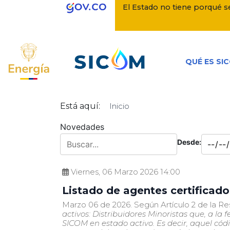
Nota:
El Estado no tiene porqué se
este
sitio
web
incluye
QUÉ ES SI
un
sistema
de
accesibilidad.
Está aquí:
Inicio
Presione
Novedades
Control-
F11
Desde:
para
ajustar
Viernes, 06 Marzo 2026 14:00
el
Listado de agentes certificad
sitio
web
Marzo 06 de 2026. Según Artículo 2 de la Re
activos: Distribuidores Minoristas que, a la
a
SICOM en estado activo. Es decir, aquel có
las