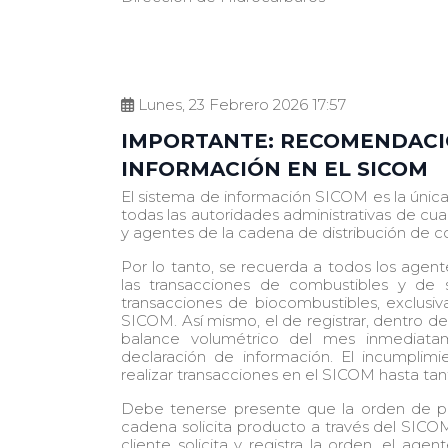
Lunes, 23 Febrero 2026 17:57
IMPORTANTE: RECOMENDACI
INFORMACIÓN EN EL SICOM
El sistema de información SICOM es la única 
todas las autoridades administrativas de cu
y agentes de la cadena de distribución de c
Por lo tanto, se recuerda a todos los agente
las transacciones de combustibles y de
transacciones de biocombustibles, exclus
SICOM. Así mismo, el de registrar, dentro de
balance volumétrico del mes inmediatam
declaración de información. El incumplimi
realizar transacciones en el SICOM hasta tan
Debe tenerse presente que la orden de p
cadena solicita producto a través del SICOM
cliente solicita y registra la orden, el ag