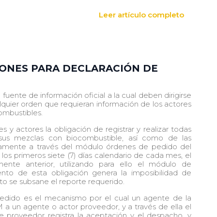
Leer artículo completo
ONES PARA DECLARACIÓN DE
fuente de información oficial a la cual deben dirigirse
alquier orden que requieran información de los actores
ombustibles.
s y actores la obligación de registrar y realizar todas
 sus mezclas con biocombustible, así como de las
ivamente a través del módulo órdenes de pedido del
 los primeros siete (7) días calendario de cada mes, el
ente anterior, utilizando para ello el módulo de
ento de esta obligación genera la imposibilidad de
to se subsane el reporte requerido.
edido es el mecanismo por el cual un agente de la
 a un agente o actor proveedor, y a través de ella el
ente proveedor registra la aceptación y el despacho, y