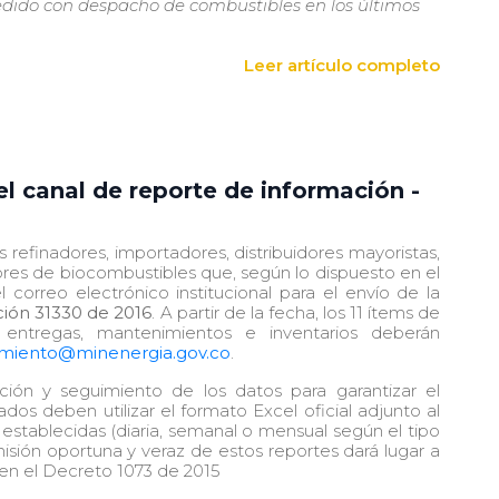
pedido con despacho de combustibles en los últimos
Leer artículo completo
 canal de reporte de información -
s refinadores, importadores, distribuidores mayoristas,
res de biocombustibles que, según lo dispuesto en el
 correo electrónico institucional para el envío de la
ión 31330 de 2016
. A partir de la fecha, los 11 ítems de
 entregas, mantenimientos e inventarios deberán
imiento@minenergia.gov.co
.
ción y seguimiento de los datos para garantizar el
dos deben utilizar el formato Excel oficial adjunto al
stablecidas (diaria, semanal o mensual según el tipo
misión oportuna y veraz de estos reportes dará lugar a
 en el Decreto 1073 de 2015