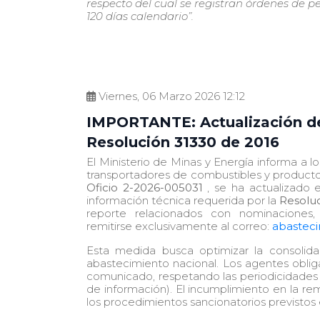
respecto del cual se registran órdenes de 
personas
120 días calendario”.
con
discapacidad
visual
que
Viernes, 06 Marzo 2026 12:12
están
usando
IMPORTANTE: Actualización del
un
Resolución 31330 de 2016
lector
El Ministerio de Minas y Energía informa a lo
de
transportadores de combustibles y producto
pantalla;
Oficio 2-2026-005031
, se ha actualizado el
información técnica requerida por la
Resoluc
Presione
reporte relacionados con nominaciones,
Control-
remitirse exclusivamente al correo:
abastec
F10
Esta medida busca optimizar la consolida
para
abastecimiento nacional. Los agentes obliga
abrir
comunicado, respetando las periodicidades e
un
de información). El incumplimiento en la re
los procedimientos sancionatorios previstos
menú