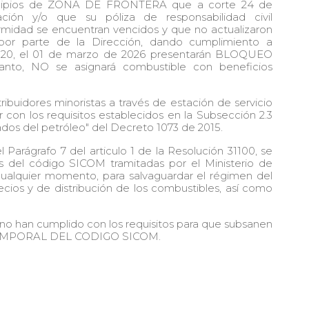
nicipios de ZONA DE FRONTERA que a corte 24 de
ción y/o que su póliza de responsabilidad civil
ormidad se encuentran vencidos y que no actualizaron
por parte de la Dirección, dando cumplimiento a
2020, el 01 de marzo de 2026 presentarán BLOQUEO
to, NO se asignará combustible con beneficios
ribuidores minoristas a través de estación de servicio
r con los requisitos establecidos en la Subsección 2.3
ados del petróleo" del Decreto 1073 de 2015.
Parágrafo 7 del articulo 1 de la Resolución 31100, se
s del código SICOM tramitadas por el Ministerio de
cualquier momento, para salvaguardar el régimen del
cios y de distribución de los combustibles, así como
a no han cumplido con los requisitos para que subsanen
O TEMPORAL DEL CODIGO SICOM.