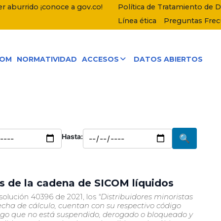
r aburrido ¡conoce a gov.co!
Política de Tratamiento de 
Línea ética
Preguntas Fre
COM
NORMATIVIDAD
ACCESOS
DATOS ABIERTOS
Hasta:
🔍
os de la cadena de SICOM líquidos
solución 40396 de 2021, los
"Distribuidores minoristas
 fecha de cálculo, cuentan con su respectivo código
digo que no está suspendido, derogado o bloqueado y