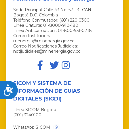
Sede Principal: Calle 43 No. 57 - 31 CAN.
Bogotá D.C. Colombia
Teléfono Conmutador: (601) 220 0300
Línea Gratuita: 01-8000-910-180
Línea Anticorrupción : 01-800-951-0718
Correo Institucional:
menergia@minenergia.gov.co
Correo Notificaciones Judiciales:
notijudiciales@minenergia.gov.co
SICOM Y SISTEMA DE
Accesibilidad
INFORMACIÓN DE GUIAS
DIGITALES (SIGDI)
Línea SICOM Bogotá
(601) 3240100
WhatsApp SICOM