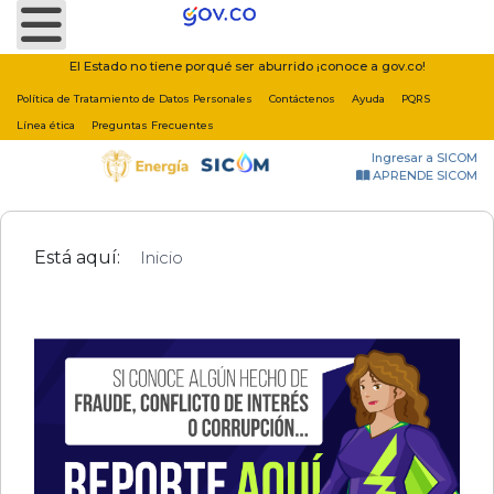
Nota:
este
sitio
El Estado no tiene porqué ser aburrido ¡conoce a gov.co!
web
Política de Tratamiento de Datos Personales
Contáctenos
Ayuda
PQRS
incluye
Línea ética
Preguntas Frecuentes
un
Ingresar a SICOM
sistema
APRENDE SICOM
de
accesibilidad.
Está aquí:
Inicio