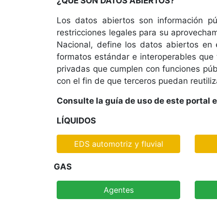
¿QUÉ SON DATOS ABIERTOS?
personas
Los datos abiertos son información púb
con
restricciones legales para su aprovecha
discapacidad
visual
Nacional, define los datos abiertos en
que
formatos estándar e interoperables que f
están
privadas que cumplen con funciones públi
usando
con el fin de que terceros puedan reutili
un
Consulte la guía de uso de este portal 
lector
de
LÍQUIDOS
pantalla;
Presione
EDS automotriz y fluvial
Control-
F10
GAS
para
abrir
Agentes
un
menú