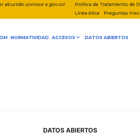
r aburrido ¡conoce a gov.co!
Política de Tratamiento de 
Línea ética
Preguntas Fre
COM
NORMATIVIDAD
ACCESOS
DATOS ABIERTOS
DATOS ABIERTOS