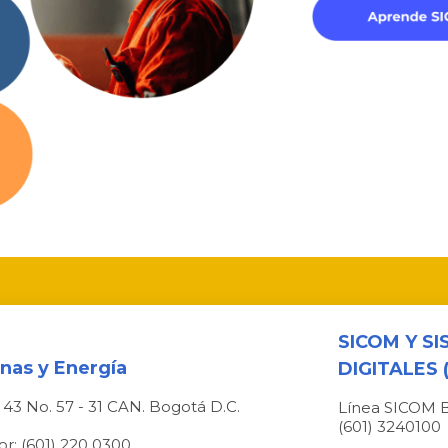
SICOM Y S
inas y Energía
DIGITALES (
e 43 No. 57 - 31 CAN. Bogotá D.C.
Línea SICOM 
(601) 3240100
r: (601) 220 0300