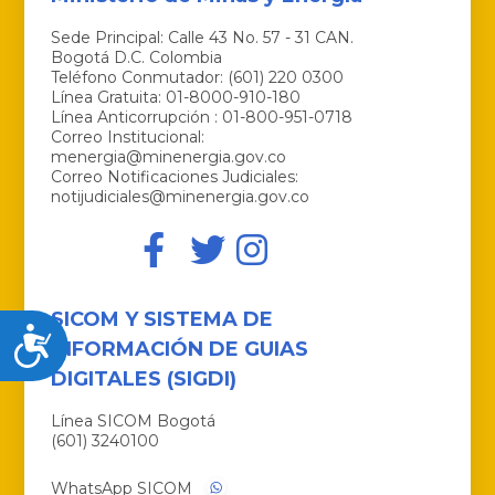
Sede Principal: Calle 43 No. 57 - 31 CAN.
Bogotá D.C. Colombia
Teléfono Conmutador: (601) 220 0300
Línea Gratuita: 01-8000-910-180
Línea Anticorrupción : 01-800-951-0718
Correo Institucional:
menergia@minenergia.gov.co
Correo Notificaciones Judiciales:
notijudiciales@minenergia.gov.co
SICOM Y SISTEMA DE
Accesibilidad
INFORMACIÓN DE GUIAS
DIGITALES (SIGDI)
Línea SICOM Bogotá
(601) 3240100
WhatsApp SICOM