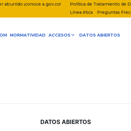
r aburrido ¡conoce a gov.co!
Política de Tratamiento de 
Línea ética
Preguntas Fre
COM
NORMATIVIDAD
ACCESOS
DATOS ABIERTOS
DATOS ABIERTOS