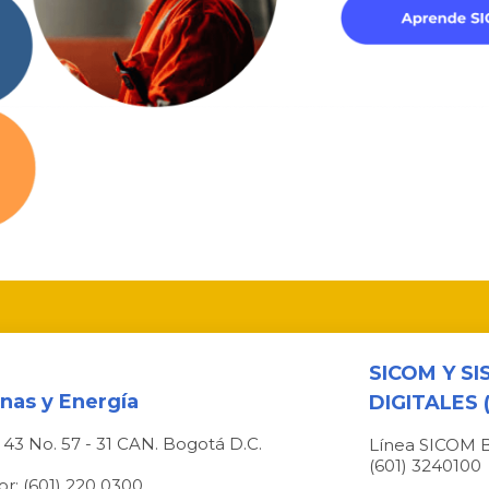
SICOM Y S
inas y Energía
DIGITALES (
e 43 No. 57 - 31 CAN. Bogotá D.C.
Línea SICOM 
(601) 3240100
r: (601) 220 0300