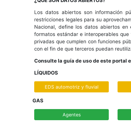
¿QUÉ SON DATOS ABIERTOS?
personas
Los datos abiertos son información púb
con
restricciones legales para su aprovecha
discapacidad
visual
Nacional, define los datos abiertos en
que
formatos estándar e interoperables que f
están
privadas que cumplen con funciones públi
usando
con el fin de que terceros puedan reutili
un
Consulte la guía de uso de este portal 
lector
de
LÍQUIDOS
pantalla;
Presione
EDS automotriz y fluvial
Control-
F10
GAS
para
abrir
Agentes
un
menú