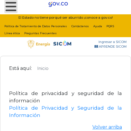
Nota:
este
sitio
El Estado no tiene porqué ser aburrido ¡conoce a gov.co!
web
Política de Tratamiento de Datos Personales
Contáctenos
Ayuda
PQRS
incluye
Línea ética
Preguntas Frecuentes
un
Ingresar a SICOM
sistema
APRENDE SICOM
de
accesibilidad.
Está aquí:
Inicio
Política de privacidad y seguridad de la
información
Política de Privacidad y Seguridad de la
Información
Volver arriba