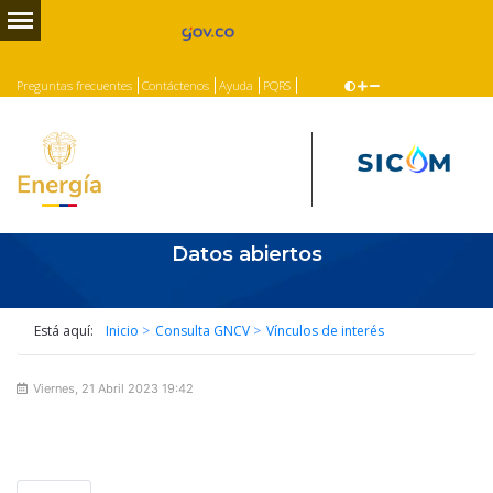
Preguntas frecuentes
Contáctenos
Ayuda
PQRS
Datos abiertos
Está aquí:
Inicio
>
Consulta GNCV
>
Vínculos de interés
Viernes, 21 Abril 2023 19:42