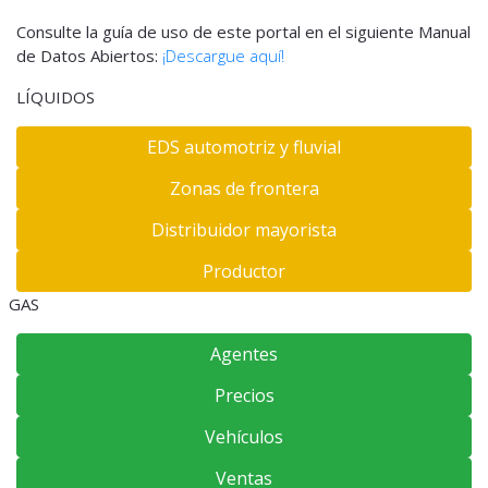
Consulte la guía de uso de este portal en el siguiente Manual
de Datos Abiertos:
¡Descargue aquí!
LÍQUIDOS
EDS automotriz y fluvial
Zonas de frontera
Distribuidor mayorista
Productor
GAS
Agentes
Precios
Vehículos
Ventas