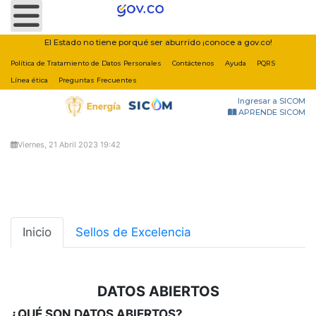
Nota:
este
sitio
El Estado no tiene porqué ser aburrido ¡conoce a gov.co!
web
Política de Tratamiento de Datos Personales
Contáctenos
Ayuda
PQRS
incluye
Línea ética
Preguntas Frecuentes
un
Ingresar a SICOM
sistema
APRENDE SICOM
de
accesibilidad.
Viernes, 21 Abril 2023 19:42
Inicio
Sellos de Excelencia
DATOS ABIERTOS
¿QUÉ SON DATOS ABIERTOS?