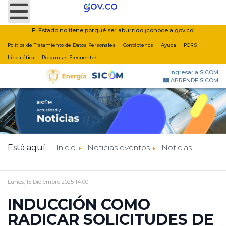
Nota:
este
sitio
El Estado no tiene porqué ser aburrido ¡conoce a gov.co!
web
Política de Tratamiento de Datos Personales
Contáctenos
Ayuda
PQRS
incluye
Línea ética
Preguntas Frecuentes
un
Ingresar a SICOM
sistema
APRENDE SICOM
de
accesibilidad.
Está aquí:
Inicio
Noticias eventos
Noticias
Lunes, 15 Diciembre 2025 14:00
INDUCCIÓN COMO
RADICAR SOLICITUDES DE