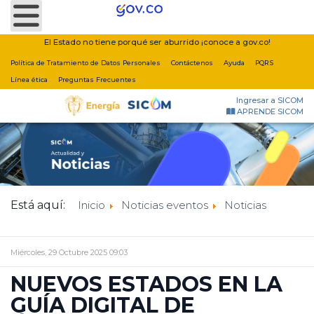
Nota:
este
sitio
El Estado no tiene porqué ser aburrido ¡conoce a gov.co!
web
Política de Tratamiento de Datos Personales
Contáctenos
Ayuda
PQRS
incluye
Línea ética
Preguntas Frecuentes
un
Ingresar a SICOM
sistema
APRENDE SICOM
de
accesibilidad.
Está aquí:
Inicio
Noticias eventos
Noticias
Miércoles, 29 Octubre 2025 09:03
NUEVOS ESTADOS EN LA
GUÍA DIGITAL DE